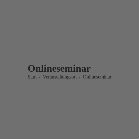
Onlineseminar
Sie befinden sich hier:
Start
Veranstaltungsort
Onlineseminar