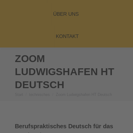
ÜBER UNS
KONTAKT
ZOOM
LUDWIGSHAFEN HT
DEUTSCH
Start
technisches
Zoom Ludwigshafen HT Deutsch
Sie befinden sich hier:
Berufspraktisches Deutsch für das