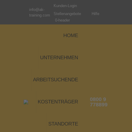
Kunden-Login
info@ak-
Stellenangebote
Hilfe
training.com
0-header
HOME
UNTERNEHMEN
ARBEITSUCHENDE
0800 9
KOSTENTRÄGER
778899
STANDORTE