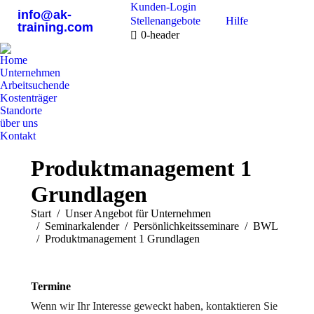
Kunden-Login
info@ak-
Stellenangebote
Hilfe
training.com
0-header
Home
Unternehmen
Arbeitsuchende
Kostenträger
Standorte
über uns
Kontakt
0800 9 778899
Produktmanagement 1
Grundlagen
Sie befinden sich hier:
Start
Unser Angebot für Unternehmen
Seminarkalender
Persönlichkeitsseminare
BWL
Produktmanagement 1 Grundlagen
Termine
Wenn wir Ihr Interesse geweckt haben, kontaktieren Sie