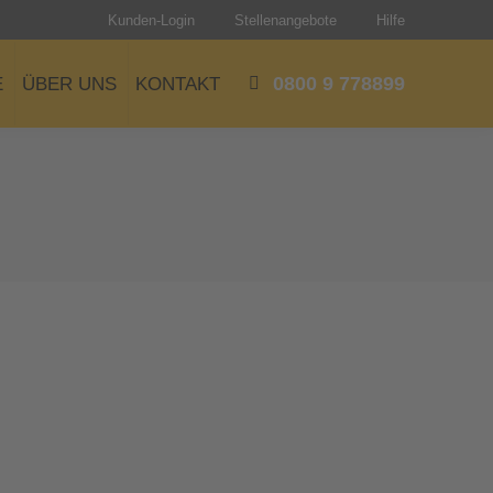
Kunden-Login
Stellenangebote
Hilfe
0800 9 778899
E
ÜBER UNS
KONTAKT