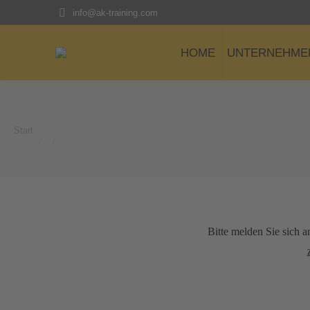
info@ak-training.com
HOME
UNTERNEHME
Sie befinden sich hier:
Start
Bitte melden Sie sich a