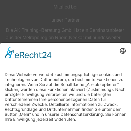
Mitglied bei
unser Partner
Die AK Training+Beratung GmbH ist ein Seminaranbieter
aus der Metropolregion Rhein-Neckar mit bundesweiter
Ausrichtung auf diverse Schulungsbereiche.
ÜBER UNS
AGB
Datenschutz
Impressum
Unser Leitbild
Downloads
Kontakt