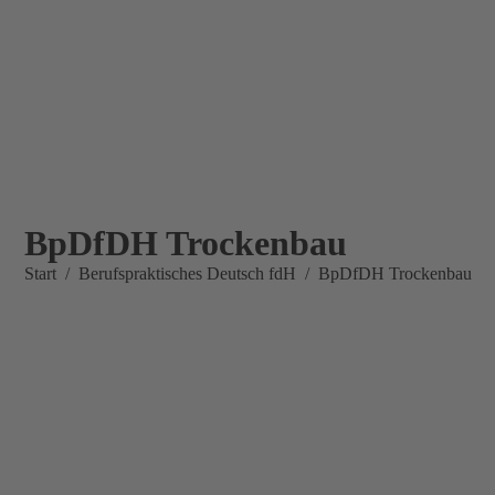
BpDfDH Trockenbau
Sie befinden sich hier:
Start
Berufspraktisches Deutsch fdH
BpDfDH Trockenbau