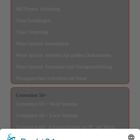
MS Project Vertiefung
Visio Grundlagen
Visio Vertiefung
Word Spezial: Serienbriefe
Word Spezial: Arbeiten mit großen Dokumenten
Word Spezial: Formulare und Vorlagenerstellung
Normgerechtes Schreiben mit Word
Generation 50+
Generation 60 + Word Seminar
Generation 60 + Excel Seminar
Generation 60+ Alltagsaufgaben am PC mit Word,
Excel & PowerPoint problemlos meistern