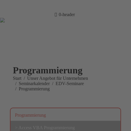
Kunden-Login
info@ak-
Stellenangebote
Hilfe
training.com
0-header
Home
Unternehmen
Arbeitsuchende
Kostenträger
Standorte
über uns
Kontakt
0800 9 778899
Programmierung
Sie befinden sich hier:
Start
Unser Angebot für Unternehmen
Seminarkalender
EDV-Seminare
Programmierung
Programmierung
> Access VBA Programmierung