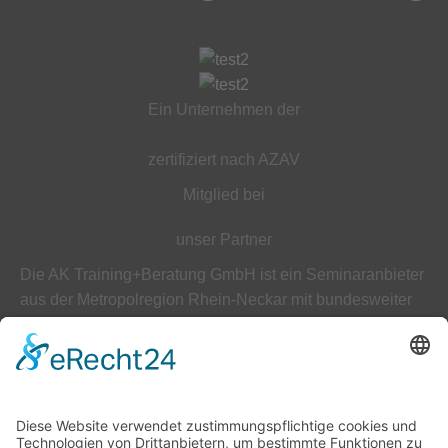
Ein Unternehmen der
zertifiziert nach AZAV
Mitglied bei
unser Partner
Die AK Training+Beratung GmbH ist ein Seminaranbieter
aus der Metropolregion Rhein-Neckar mit bundesweiter
Ausrichtung auf diverse Schulungsbereiche.
ÜBER UNS
AGB
Datenschutz