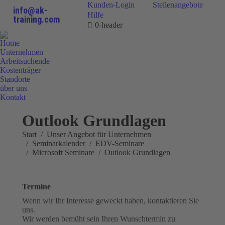
Kunden-Login
Stellenangebote
info@ak-
Hilfe
training.com
0-header
Home
Unternehmen
Arbeitsuchende
Kostenträger
Standorte
über uns
Kontakt
0800 9 778899
Outlook Grundlagen
Sie befinden sich hier:
Start
Unser Angebot für Unternehmen
Seminarkalender
EDV-Seminare
Microsoft Seminare
Outlook Grundlagen
Termine
Wenn wir Ihr Interesse geweckt haben, kontaktieren Sie
uns.
Wir werden bemüht sein Ihren Wunschtermin zu