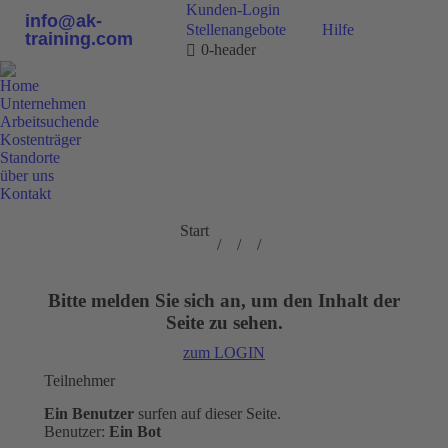
Kunden-Login
info@ak-
Stellenangebote
Hilfe
training.com
0-header
Home
Unternehmen
Arbeitsuchende
Kostenträger
Standorte
über uns
Kontakt
0800 9 778899
Sie befinden sich
Start
hier:
Bitte melden Sie sich an, um den Inhalt der
Seite zu sehen.
zum LOGIN
Teilnehmer
Ein Benutzer
surfen auf dieser Seite.
Benutzer:
Ein Bot