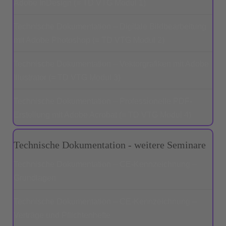
Adobe InDesign (= TD VTG Modul 1)
Technische Dokumentation – Digitale Bildbearbeitung
mit Adobe Photoshop (= TD VTG Modul 2)
Technische Dokumentation – Vektorgrafiken mit Adobe
Illustrator (= TD VTG Modul 3)
Technische Dokumentation – Professionelle PDF-
Erstellung mit Adobe Acrobat (= TD VTG Modul 4)
Technische Dokumentation - weitere Seminare
Technische Dokumentation – CE-Kennzeichnung –
Grundlagen
Technische Dokumentation – CE-Kennzeichnung –
Verträge und Pflichtenhefte