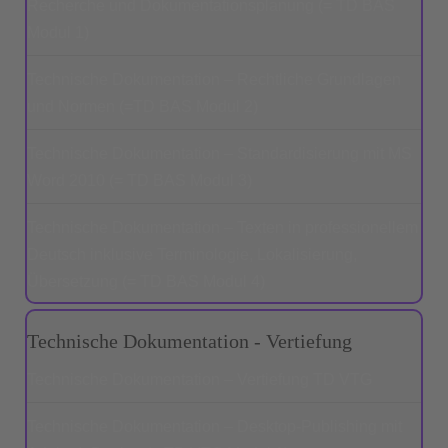
Recherche und Dokumentationsplanung (= TD BAS
Modul 1)
Technische Dokumentation – Rechtliche Grundlagen
und Normen (=TD BAS Modul 2)
Technische Dokumentation – Standardisierung mit MS
Word 2010 (= TD BAS Modul 3)
Technische Dokumentation – Texten in professionellem
Deutsch inklusive Terminologie, Lokalisierung,
Übersetzung (= TD BAS Modul 4)
Technische Dokumentation - Vertiefung
Technische Dokumentation – Vertiefung TD VTG
Technische Dokumentation – Desktop-Publishing mit