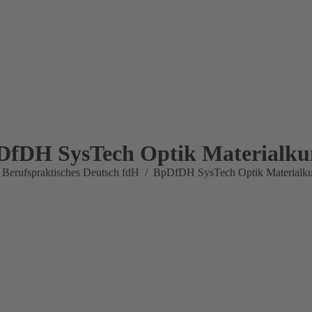
DfDH SysTech Optik Materialku
inden sich hier:
Berufspraktisches Deutsch fdH
BpDfDH SysTech Optik Materialk