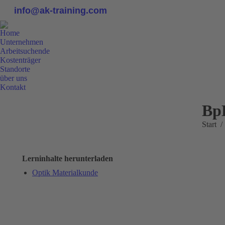
info@ak-training.com
Home
Unternehmen
Arbeitsuchende
Kostenträger
Standorte
über uns
Kontakt
0800 9 778899
Bp
Sie bef
Start
Lerninhalte herunterladen
Optik Materialkunde