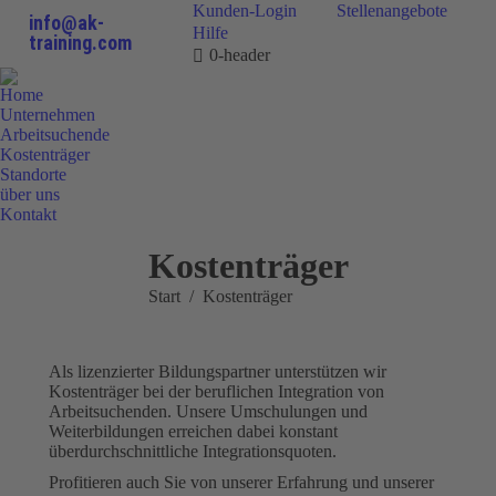
Kunden-Login
Stellenangebote
info@ak-
Hilfe
training.com
0-header
Home
Unternehmen
Arbeitsuchende
Kostenträger
Standorte
über uns
Kontakt
0800 9 778899
Kostenträger
Sie befinden sich hier:
Start
Kostenträger
Als lizenzierter Bildungspartner unterstützen wir
Kostenträger bei der beruflichen Integration von
Arbeitsuchenden. Unsere Umschulungen und
Weiterbildungen erreichen dabei konstant
überdurchschnittliche Integrationsquoten.
Profitieren auch Sie von unserer Erfahrung und unserer