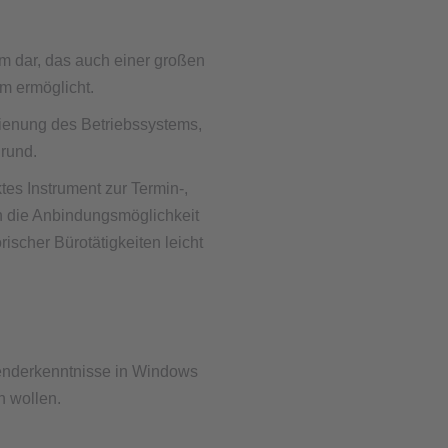
em dar, das auch einer großen
rm ermöglicht.
ienung des Betriebssystems,
rund.
es Instrument zur Termin-,
h die Anbindungsmöglichkeit
ischer Bürotätigkeiten leicht
wenderkenntnisse in Windows
n wollen.