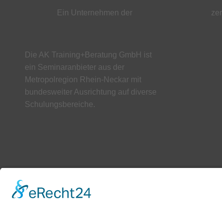
Ein Unternehmen der
zer
Die AK Training+Beratung GmbH ist
ein Seminaranbieter aus der
Metropolregion Rhein-Neckar mit
bundesweiter Ausrichtung auf diverse
Schulungsbereiche.