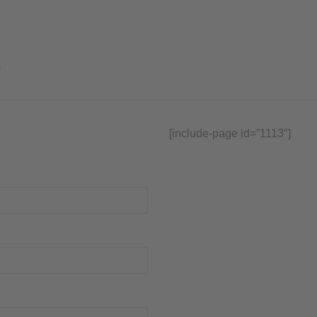
.
[include-page id=”1113″]