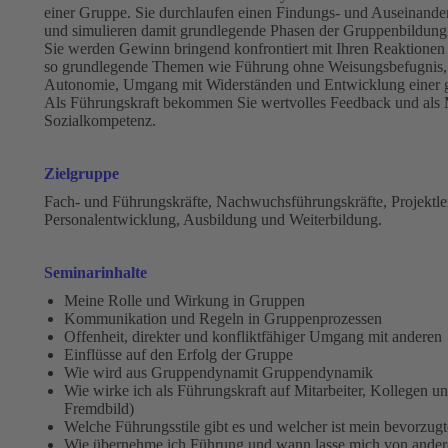
einer Gruppe. Sie durchlaufen einen Findungs- und Auseinande
und simulieren damit grundlegende Phasen der Gruppenbildung 
Sie werden Gewinn bringend konfrontiert mit Ihren Reaktionen 
so grundlegende Themen wie Führung ohne Weisungsbefugnis, d
Autonomie, Umgang mit Widerständen und Entwicklung einer 
Als Führungskraft bekommen Sie wertvolles Feedback und als
Sozialkompetenz.
Zielgruppe
Fach- und Führungskräfte, Nachwuchsführungskräfte, Projektleit
Personalentwicklung, Ausbildung und Weiterbildung.
Seminarinhalte
Meine Rolle und Wirkung in Gruppen
Kommunikation und Regeln in Gruppenprozessen
Offenheit, direkter und konfliktfähiger Umgang mit anderen
Einflüsse auf den Erfolg der Gruppe
Wie wird aus Gruppendynamit Gruppendynamik
Wie wirke ich als Führungskraft auf Mitarbeiter, Kollegen u
Fremdbild)
Welche Führungsstile gibt es und welcher ist mein bevorzugt
Wie übernehme ich Führung und wann lasse mich von ander