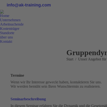
info@ak-training.com
Home
Unternehmen
Arbeitsuchende
Kostenträger
Standorte
über uns
Kontakt
0800 9 778899
Gruppendy
Sie befinden sich hier:
Start
Unser Angebot fü
Termine
Wenn wir Ihr Interesse geweckt haben, kontaktieren Sie uns.
Wir werden bemüht sein Ihren Wunschtermin zu realisieren.
Seminarbeschreibung
In diesem Seminar erfahren Sie die Dynamik und die Gesetzmä