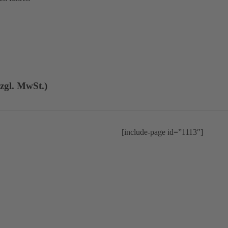
zgl. MwSt.)
[include-page id=”1113″]