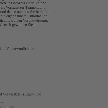
rsetzungsprozess einer Gruppe
als Vorstufe zur Teambildung.
und denen anderer. Sie berühren
ie eigene innere Autorität und
glaubwürdigen Vorbildwirkung.
 Mensch gewinnen Sie an
er, Verantwortliche in
nd Vorgesetzte? (Eigen- und
er
en führen