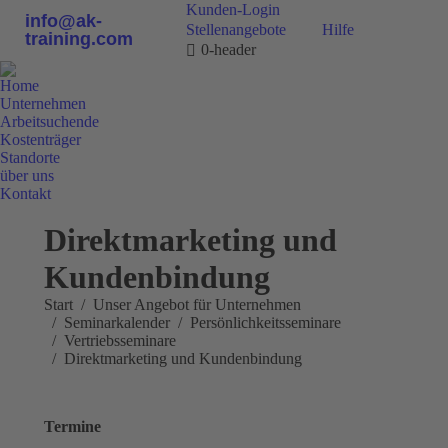
Kunden-Login
info@ak-
Stellenangebote
Hilfe
training.com
0-header
Home
Unternehmen
Arbeitsuchende
Kostenträger
Standorte
über uns
Kontakt
0800 9 778899
Direktmarketing und
Kundenbindung
Sie befinden sich hier:
Start
Unser Angebot für Unternehmen
Seminarkalender
Persönlichkeitsseminare
Vertriebsseminare
Direktmarketing und Kundenbindung
Termine