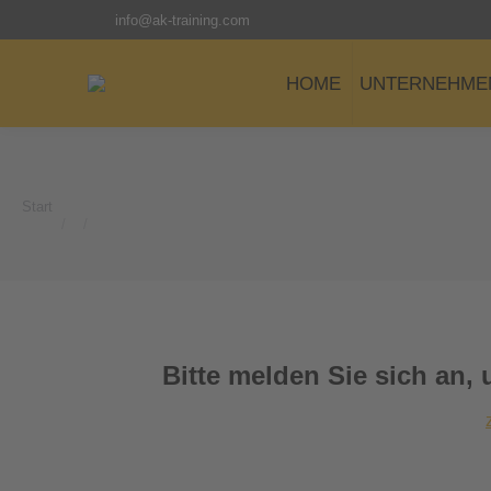
info@ak-training.com
HOME
UNTERNEHME
Start
Sie befinden sich hier:
Bitte melden Sie sich an, 