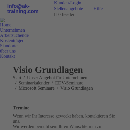
Kunden-Login
info@ak-
Stellenangebote
Hilfe
training.com
0-header
Home
Unternehmen
Arbeitsuchende
Kostenträger
Standorte
über uns
Kontakt
0800 9 778899
Visio Grundlagen
Sie befinden sich hier:
Start
Unser Angebot für Unternehmen
Seminarkalender
EDV-Seminare
Microsoft Seminare
Visio Grundlagen
Termine
Wenn wir Ihr Interesse geweckt haben, kontaktieren Sie
uns.
Wir werden bemüht sein Ihren Wunschtermin zu