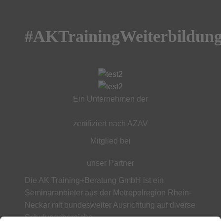
#AKTrainingWeiterbildun
Ein Unternehmen der
zertifiziert nach AZAV
Mitglied bei
unser Partner
Die AK Training+Beratung GmbH ist ein
Seminaranbieter aus der Metropolregion Rhein-
Neckar mit bundesweiter Ausrichtung auf diverse
Schulungsbereiche.