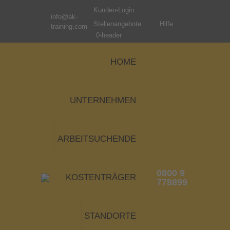
Kunden-Login
info@ak-
Stellenangebote
Hilfe
training.com
0-header
HOME
UNTERNEHMEN
ARBEITSUCHENDE
0800 9
KOSTENTRÄGER
778899
STANDORTE