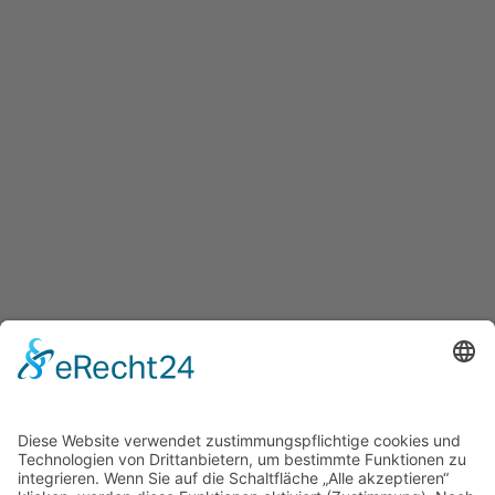
Teilnehmer
Ein Benutzer
surfen auf dieser Seite.
Benutzer:
Ein Bot
Bitte melden Sie sich an, um den Inhalt der Seite zu
sehen.
zum LOGIN
Home
Kontakt
AGB
Datenschutzerklärung
Impressum
footer