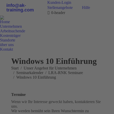
Kunden-Login
info@ak-
Stellenangebote
Hilfe
training.com
0-header
Home
Unternehmen
Arbeitsuchende
Kostenträger
Standorte
über uns
Kontakt
0800 9 778899
Windows 10 Einführung
Sie befinden sich hier:
Start
Unser Angebot für Unternehmen
Seminarkalender
LRA-RNK Seminare
Windows 10 Einführung
Termine
Wenn wir Ihr Interesse geweckt haben, kontaktieren Sie
uns.
Wir werden bemüht sein Ihren Wunschtermin zu