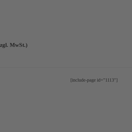
zgl. MwSt.)
[include-page id=”1113″]