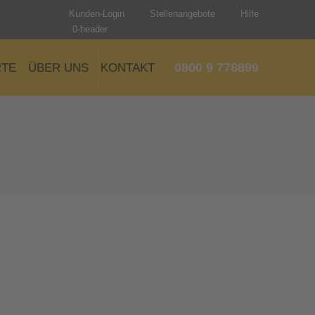
Kunden-Login
Stellenangebote
Hilfe
0-header
0800 9 778899
RTE
ÜBER UNS
KONTAKT