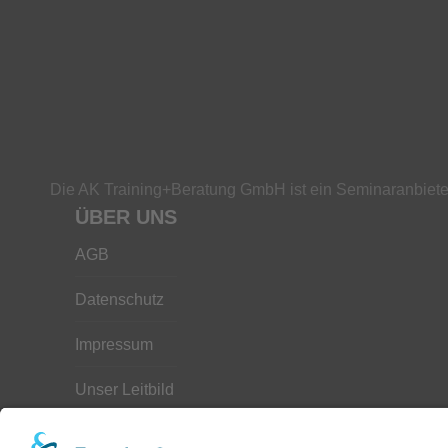
Die AK Training+Beratung GmbH ist ein Seminaranbieter
ÜBER UNS
AGB
Datenschutz
Impressum
Unser Leitbild
Downloads