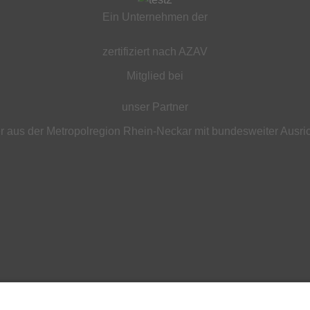
Ein Unternehmen der
zertifiziert nach AZAV
Mitglied bei
unser Partner
 aus der Metropolregion Rhein-Neckar mit bundesweiter Ausri