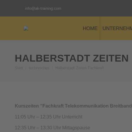
info@ak-training.com
HOME
UNTERNEH
HALBERSTADT ZEITEN
Start
technisches
Halberstadt Zeiten Fachkraft
Sie befinden sich hier:
Kurszeiten “Fachkraft Telekommunikation Breitban
11:05 Uhr – 12:35 Uhr Unterricht
12:35 Uhr – 13:30 Uhr Mittagspause