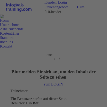
Kunden-Login
info@ak-
Stellenangebote
Hilfe
training.com
0-header
Home
Unternehmen
Arbeitsuchende
Kostenträger
Standorte
über uns
Kontakt
0800 9 778899
Sie befinden sich
Start
hier:
Bitte melden Sie sich an, um den Inhalt der
Seite zu sehen.
zum LOGIN
Teilnehmer
Ein Benutzer
surfen auf dieser Seite.
Benutzer:
Ein Bot