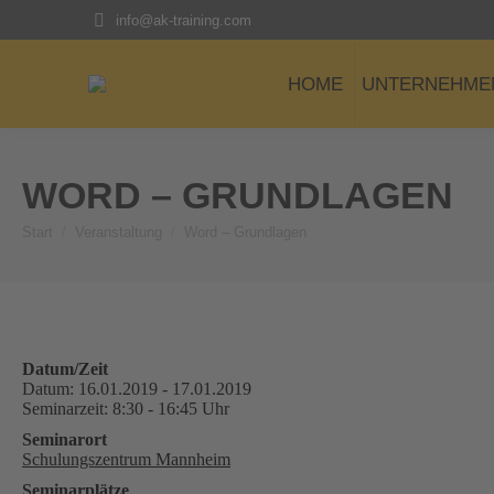
info@ak-training.com
HOME
UNTERNEHME
WORD – GRUNDLAGEN
Sie befinden sich hier:
Start
Veranstaltung
Word – Grundlagen
Datum/Zeit
Datum: 16.01.2019 - 17.01.2019
Seminarzeit: 8:30 - 16:45 Uhr
Seminarort
Schulungszentrum Mannheim
Seminarplätze