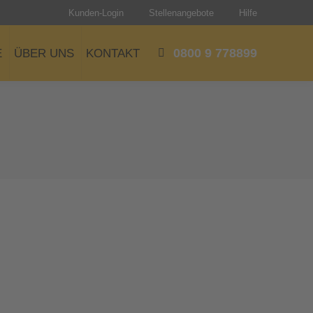
Kunden-Login
Stellenangebote
Hilfe
0800 9 778899
E
ÜBER UNS
KONTAKT