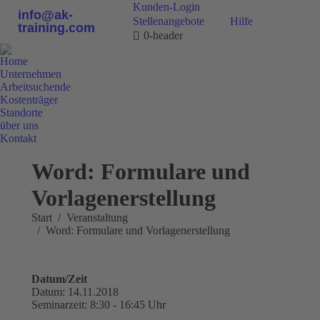
Kunden-Login
info@ak-
Stellenangebote
Hilfe
training.com
0-header
Home
Unternehmen
Arbeitsuchende
Kostenträger
Standorte
über uns
Kontakt
0800 9 778899
Word: Formulare und
Vorlagenerstellung
Sie befinden sich hier:
Start
Veranstaltung
Word: Formulare und Vorlagenerstellung
Datum/Zeit
Datum: 14.11.2018
Seminarzeit: 8:30 - 16:45 Uhr