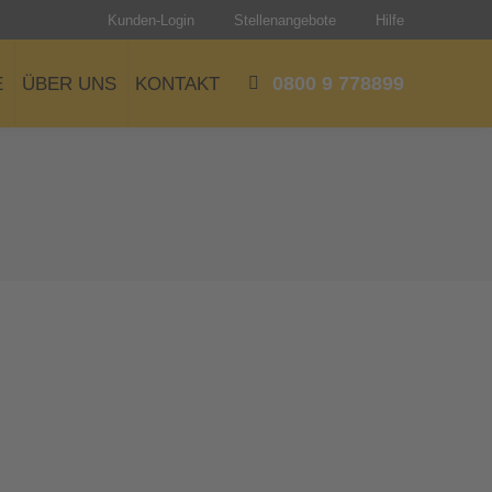
Kunden-Login
Stellenangebote
Hilfe
0800 9 778899
E
ÜBER UNS
KONTAKT