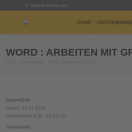
info@ak-training.com
HOME
UNTERNEHME
WORD : ARBEITEN MIT 
Start
Veranstaltung
Word : Arbeiten mit großen…
Sie befinden sich hier:
Datum/Zeit
Datum: 13.11.2018
Seminarzeit: 8:30 - 16:45 Uhr
Seminarort