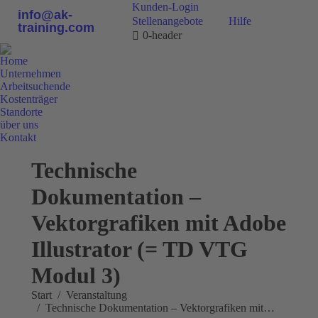
Kunden-Login
info@ak-
Stellenangebote
Hilfe
training.com
0-header
Home
Unternehmen
Arbeitsuchende
Kostenträger
Standorte
über uns
Kontakt
0800 9 778899
Technische
Dokumentation –
Vektorgrafiken mit Adobe
Illustrator (= TD VTG
Modul 3)
Sie befinden sich hier:
Start
Veranstaltung
Technische Dokumentation – Vektorgrafiken mit…