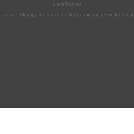
unser Partner
 aus der Metropolregion Rhein-Neckar mit bundesweiter Ausri