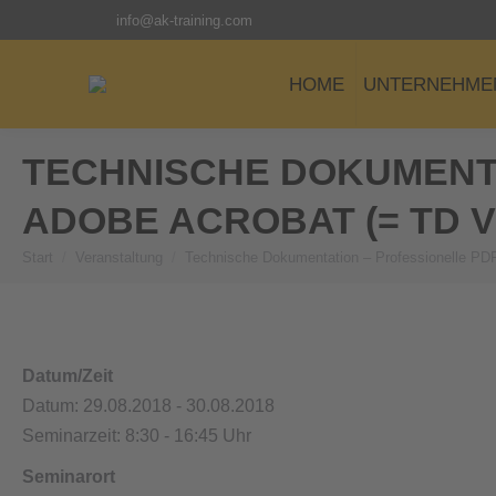
info@ak-training.com
HOME
UNTERNEHME
TECHNISCHE DOKUMENTA
ADOBE ACROBAT (= TD V
Start
Veranstaltung
Technische Dokumentation – Professionelle PD
Sie befinden sich hier:
Datum/Zeit
Datum: 29.08.2018 - 30.08.2018
Seminarzeit: 8:30 - 16:45 Uhr
Seminarort