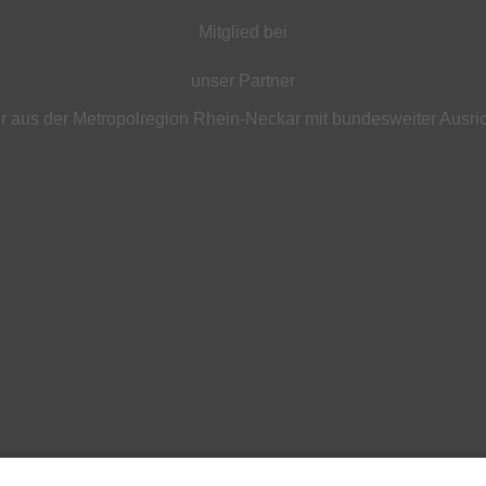
Mitglied bei
unser Partner
 aus der Metropolregion Rhein-Neckar mit bundesweiter Ausri