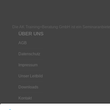
Die AK Training+Beratung GmbH ist ein Seminaranbieter
ÜBER UNS
AGB
Datenschutz
Impressum
Unser Leitbild
Downloads
Kontakt
Hilfe