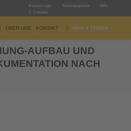
Kunden-Login
Stellenangebote
Hilfe
0-header
0800 9 778899
E
ÜBER UNS
KONTAKT
NUNG-AUFBAU UND
KUMENTATION NACH