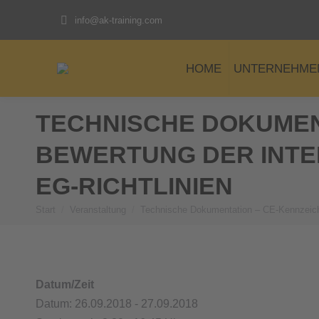
info@ak-training.com
HOME
UNTERNEHME
TECHNISCHE DOKUMEN
BEWERTUNG DER INTE
EG-RICHTLINIEN
Start
Veranstaltung
Technische Dokumentation – CE-Kennzei
Sie befinden sich hier:
Datum/Zeit
Datum: 26.09.2018 - 27.09.2018