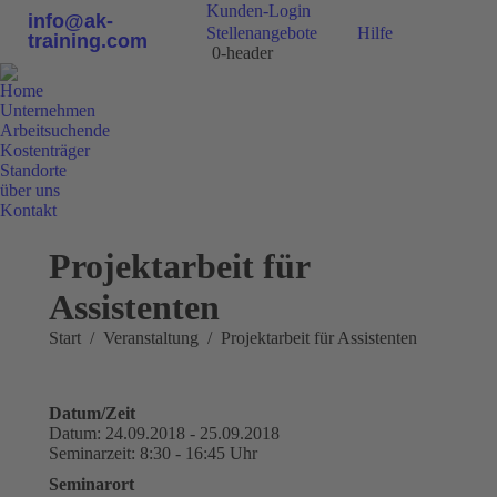
Kunden-Login
info@ak-
Stellenangebote
Hilfe
training.com
0-header
Home
Unternehmen
Arbeitsuchende
Kostenträger
Standorte
über uns
Kontakt
0800 9 778899
Projektarbeit für
Assistenten
Sie befinden sich hier:
Start
Veranstaltung
Projektarbeit für Assistenten
Datum/Zeit
Datum: 24.09.2018 - 25.09.2018
Seminarzeit: 8:30 - 16:45 Uhr
Seminarort