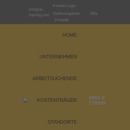
Kunden-Login
info@ak-
Stellenangebote
Hilfe
training.com
0-header
HOME
UNTERNEHMEN
ARBEITSUCHENDE
0800 9
KOSTENTRÄGER
778899
STANDORTE