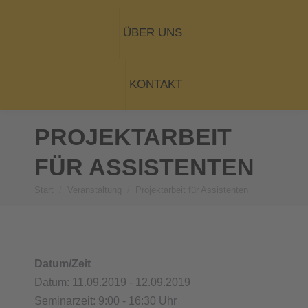
ÜBER UNS
KONTAKT
PROJEKTARBEIT
FÜR ASSISTENTEN
Start
Veranstaltung
Projektarbeit für Assistenten
Sie befinden sich hier:
Datum/Zeit
Datum: 11.09.2019 - 12.09.2019
Seminarzeit: 9:00 - 16:30 Uhr