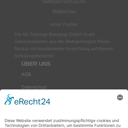
zertifiziert nach AZAV
Mitglied bei
unser Partner
Die AK Training+Beratung GmbH ist ein
Seminaranbieter aus der Metropolregion Rhein-
Neckar mit bundesweiter Ausrichtung auf diverse
Schulungsbereiche.
ÜBER UNS
AGB
Datenschutz
Impressum
Unser Leitbild
Downloads