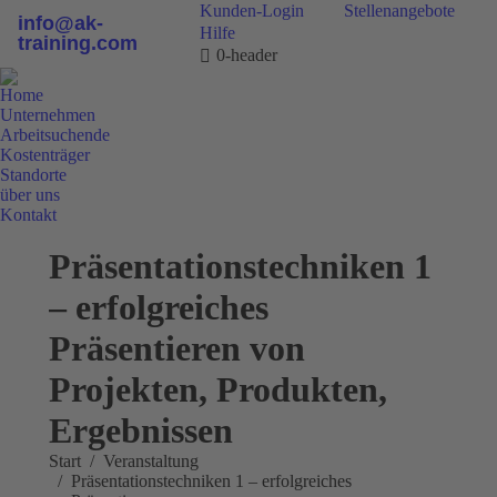
Kunden-Login
Stellenangebote
info@ak-
Hilfe
training.com
0-header
Home
Unternehmen
Arbeitsuchende
Kostenträger
Standorte
über uns
Kontakt
0800 9 778899
Präsentationstechniken 1
– erfolgreiches
Präsentieren von
Projekten, Produkten,
Ergebnissen
Sie befinden sich hier:
Start
Veranstaltung
Präsentationstechniken 1 – erfolgreiches