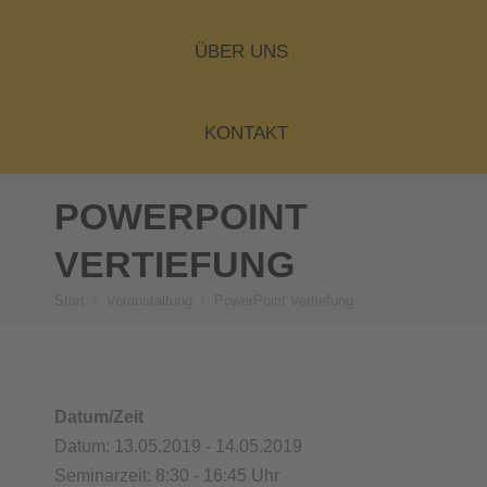
ÜBER UNS
KONTAKT
POWERPOINT
VERTIEFUNG
Start
Veranstaltung
PowerPoint Vertiefung
Sie befinden sich hier:
Datum/Zeit
Datum: 13.05.2019 - 14.05.2019
Seminarzeit: 8:30 - 16:45 Uhr