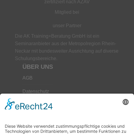
zertifiziert nach AZAV
Mitglied bei
unser Partner
Die AK Training+Beratung GmbH ist ein
Seminaranbieter aus der Metropolregion Rhein-
Neckar mit bundesweiter Ausrichtung auf diverse
Schulungsbereiche.
ÜBER UNS
AGB
Datenschutz
Impressum
Unser Leitbild
Downloads