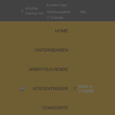
Kunden-Login
info@ak-
Stellenangebote
Hilfe
training.com
0-header
HOME
UNTERNEHMEN
ARBEITSUCHENDE
0800 9
KOSTENTRÄGER
778899
STANDORTE