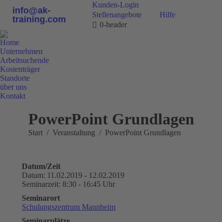
Kunden-Login
info@ak-
Stellenangebote
Hilfe
training.com
0-header
Home
Unternehmen
Arbeitsuchende
Kostenträger
Standorte
über uns
Kontakt
0800 9 778899
PowerPoint Grundlagen
Sie befinden sich hier:
Start
Veranstaltung
PowerPoint Grundlagen
Datum/Zeit
Datum: 11.02.2019 - 12.02.2019
Seminarzeit: 8:30 - 16:45 Uhr
Seminarort
Schulungszentrum Mannheim
Seminarplätze