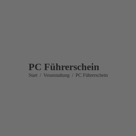
PC Führerschein
Sie befinden sich hier:
Start
Veranstaltung
PC Führerschein