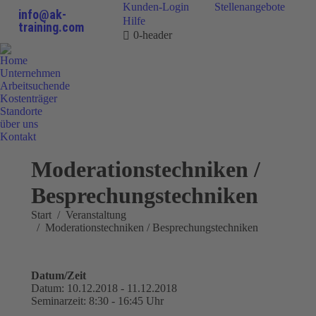
Kunden-Login
Stellenangebote
info@ak-
Hilfe
training.com
0-header
Home
Unternehmen
Arbeitsuchende
Kostenträger
Standorte
über uns
Kontakt
0800 9 778899
Moderationstechniken /
Besprechungstechniken
Sie befinden sich hier:
Start
Veranstaltung
Moderationstechniken / Besprechungstechniken
Datum/Zeit
Datum: 10.12.2018 - 11.12.2018
Seminarzeit: 8:30 - 16:45 Uhr