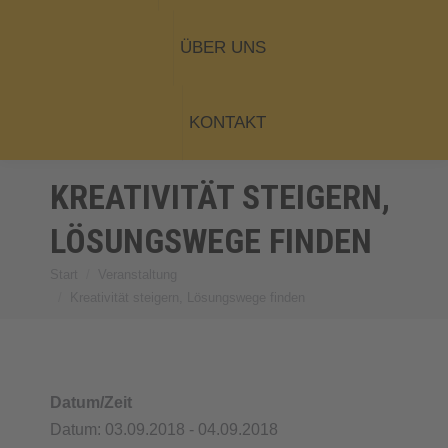
ÜBER UNS
KONTAKT
KREATIVITÄT STEIGERN,
LÖSUNGSWEGE FINDEN
Start
Veranstaltung
Sie befinden sich hier:
Kreativität steigern, Lösungswege finden
Datum/Zeit
Datum: 03.09.2018 - 04.09.2018