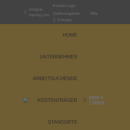
Kunden-Login
info@ak-
Stellenangebote
Hilfe
training.com
0-header
HOME
UNTERNEHMEN
ARBEITSUCHENDE
0800 9
KOSTENTRÄGER
778899
STANDORTE