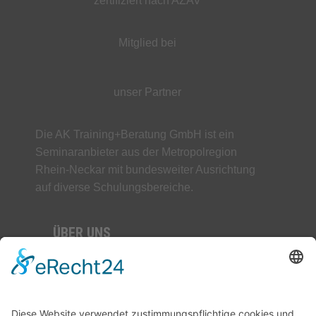
zertifiziert nach AZAV
Mitglied bei
unser Partner
Die AK Training+Beratung GmbH ist ein
Seminaranbieter aus der Metropolregion
Rhein-Neckar mit bundesweiter Ausrichtung
auf diverse Schulungsbereiche.
ÜBER UNS
AGB
Datenschutz