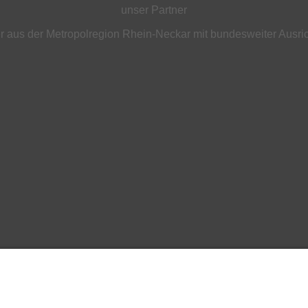
unser Partner
 aus der Metropolregion Rhein-Neckar mit bundesweiter Ausri