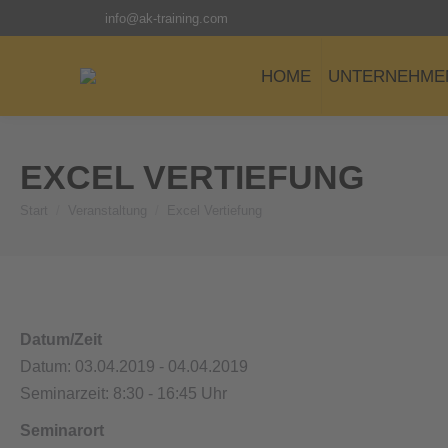
info@ak-training.com
HOME
UNTERNEHME
EXCEL VERTIEFUNG
Start
Veranstaltung
Excel Vertiefung
Sie befinden sich hier:
Datum/Zeit
Datum: 03.04.2019 - 04.04.2019
Seminarzeit: 8:30 - 16:45 Uhr
Seminarort