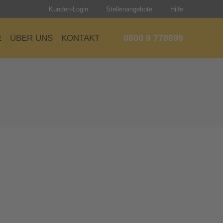
Kunden-Login
Stellenangebote
Hilfe
0800 9 778899
E
ÜBER UNS
KONTAKT