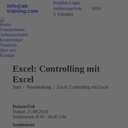
Kunden-Login
info@ak-
Stellenangebote
Hilfe
training.com
0-header
Home
Unternehmen
Arbeitsuchende
Kostenträger
Standorte
über uns
Kontakt
0800 9 778899
Excel: Controlling mit
Excel
Sie befinden sich hier:
Start
Veranstaltung
Excel: Controlling mit Excel
Datum/Zeit
Datum: 21.08.2018
Seminarzeit: 8:30 - 16:45 Uhr
Seminarort