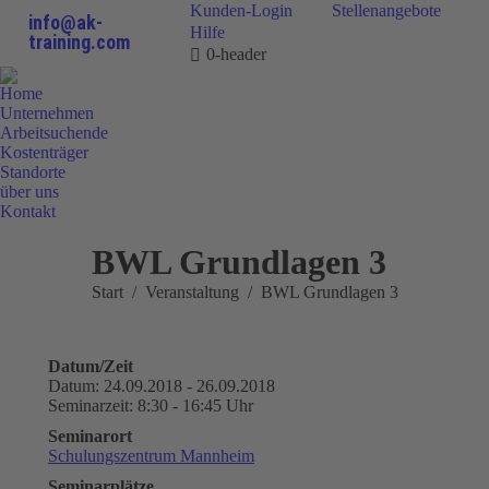
Kunden-Login
Stellenangebote
info@ak-
Hilfe
training.com
0-header
Home
Unternehmen
Arbeitsuchende
Kostenträger
Standorte
über uns
Kontakt
0800 9 778899
BWL Grundlagen 3
Sie befinden sich hier:
Start
Veranstaltung
BWL Grundlagen 3
Datum/Zeit
Datum: 24.09.2018 - 26.09.2018
Seminarzeit: 8:30 - 16:45 Uhr
Seminarort
Schulungszentrum Mannheim
Seminarplätze