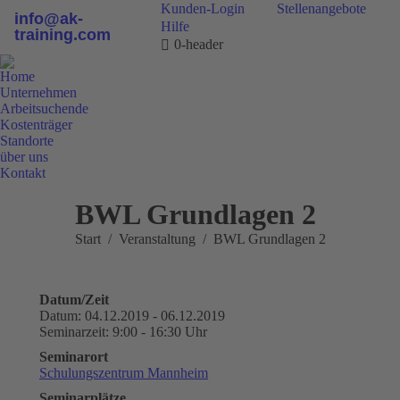
Kunden-Login
Stellenangebote
info@ak-
Hilfe
training.com
0-header
Home
Unternehmen
Arbeitsuchende
Kostenträger
Standorte
über uns
Kontakt
0800 9 778899
BWL Grundlagen 2
Sie befinden sich hier:
Start
Veranstaltung
BWL Grundlagen 2
Datum/Zeit
Datum: 04.12.2019 - 06.12.2019
Seminarzeit: 9:00 - 16:30 Uhr
Seminarort
Schulungszentrum Mannheim
Seminarplätze