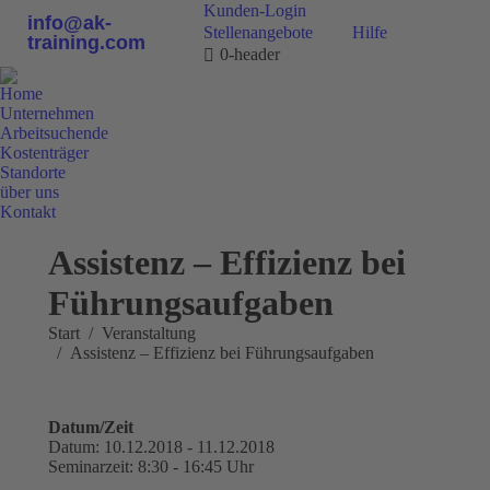
Kunden-Login
info@ak-
Stellenangebote
Hilfe
training.com
0-header
Home
Unternehmen
Arbeitsuchende
Kostenträger
Standorte
über uns
Kontakt
0800 9 778899
Assistenz – Effizienz bei
Führungsaufgaben
Sie befinden sich hier:
Start
Veranstaltung
Assistenz – Effizienz bei Führungsaufgaben
Datum/Zeit
Datum: 10.12.2018 - 11.12.2018
Seminarzeit: 8:30 - 16:45 Uhr