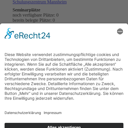
Schulungszentrum Mannheim
Seminarplätze
noch verfügbare Plätze: 0
bereits belegte Plätze: 0