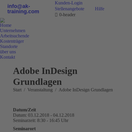
Kunden-Login
info@ak-
Stellenangebote
Hilfe
training.com
0-header
Home
Unternehmen
Arbeitsuchende
Kostenträger
Standorte
über uns
Kontakt
0800 9 778899
Adobe InDesign
Grundlagen
Sie befinden sich hier:
Start
Veranstaltung
Adobe InDesign Grundlagen
Datum/Zeit
Datum: 03.12.2018 - 04.12.2018
Seminarzeit: 8:30 - 16:45 Uhr
Seminarort