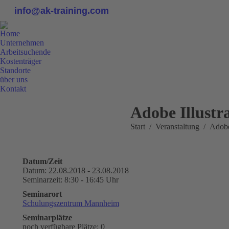
info@ak-training.com
Home
Unternehmen
Arbeitsuchende
Kostenträger
Standorte
über uns
Kontakt
0800 9 778899
Adobe Illustr
Sie befinden sich hier:
Start
Veranstaltung
Adobe
Datum/Zeit
Datum: 22.08.2018 - 23.08.2018
Seminarzeit: 8:30 - 16:45 Uhr
Seminarort
Schulungszentrum Mannheim
Seminarplätze
noch verfügbare Plätze: 0