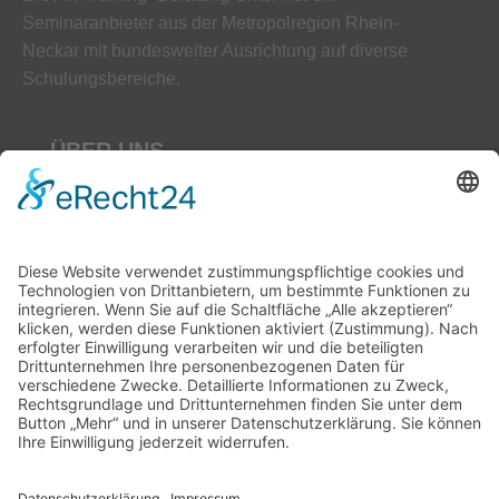
Seminaranbieter aus der Metropolregion Rhein-
Neckar mit bundesweiter Ausrichtung auf diverse
Schulungsbereiche.
ÜBER UNS
AGB
Datenschutz
Impressum
Unser Leitbild
Downloads
Kontakt
Hilfe