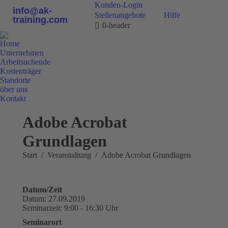
Kunden-Login
info@ak-
Stellenangebote
Hilfe
training.com
0-header
Home
Unternehmen
Arbeitsuchende
Kostenträger
Standorte
über uns
Kontakt
0800 9 778899
Adobe Acrobat
Grundlagen
Sie befinden sich hier:
Start
Veranstaltung
Adobe Acrobat Grundlagen
Datum/Zeit
Datum: 27.09.2019
Seminarzeit: 9:00 - 16:30 Uhr
Seminarort