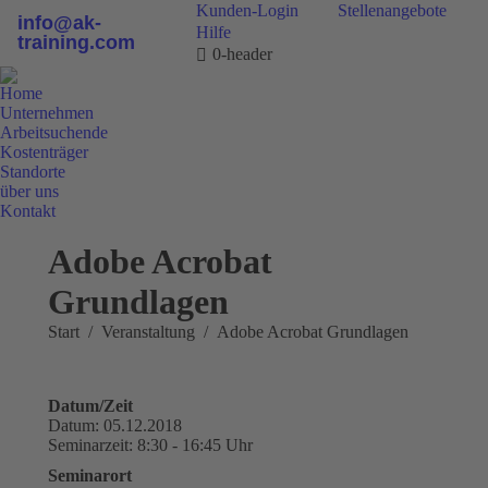
Kunden-Login
Stellenangebote
info@ak-
Hilfe
training.com
0-header
Home
Unternehmen
Arbeitsuchende
Kostenträger
Standorte
über uns
Kontakt
0800 9 778899
Adobe Acrobat
Grundlagen
Sie befinden sich hier:
Start
Veranstaltung
Adobe Acrobat Grundlagen
Datum/Zeit
Datum: 05.12.2018
Seminarzeit: 8:30 - 16:45 Uhr
Seminarort