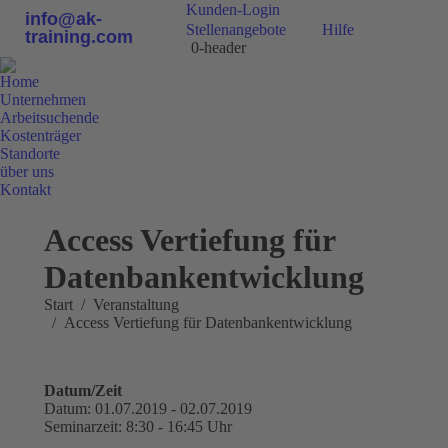
Kunden-Login
info@ak-
Stellenangebote
Hilfe
training.com
0-header
Home
Unternehmen
Arbeitsuchende
Kostenträger
Standorte
über uns
Kontakt
0800 9 778899
Access Vertiefung für
Datenbankentwicklung
Sie befinden sich hier:
Start
Veranstaltung
Access Vertiefung für Datenbankentwicklung
Datum/Zeit
Datum: 01.07.2019 - 02.07.2019
Seminarzeit: 8:30 - 16:45 Uhr