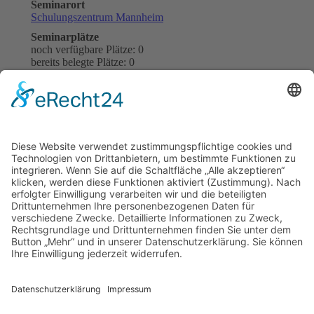
Seminarort
Schulungszentrum Mannheim
Seminarplätze
noch verfügbare Plätze: 0
bereits belegte Plätze: 0