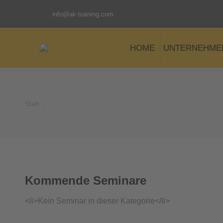
info@ak-training.com
HOME
UNTERNEHME
Start
Sie befinden sich hier:
Kommende Seminare
<li>Kein Seminar in dieser Kategorie</li>