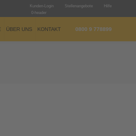
Kunden-Login
Stellenangebote
Hilfe
0-header
0800 9 778899
E
ÜBER UNS
KONTAKT